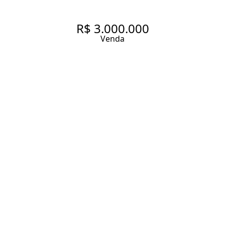
R$ 3.000.000
Venda
APARTAMENTO COM 137 M², 2
QUARTOS SENDO 1 SUÍTE À
VENDA NO BAIRRO JARDIM
PAULISTA.
137 m² Área útil
137 m² Área total
2 Dormitórios
2 Suítes
2 Banheiros
1 Vaga
Entrar em contato