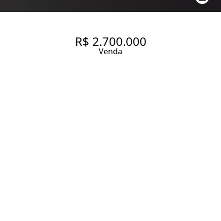
R$ 2.700.000
Venda
APARTAMENTO COM 117 M², 2
QUARTOS SENDO 1 SUÍTE À
VENDA NO BAIRRO
PINHEIROS.
117 m² Área útil
117 m² Área total
2 Dormitórios
1 Suíte
3 Banheiros
2 Vagas
Entrar em contato