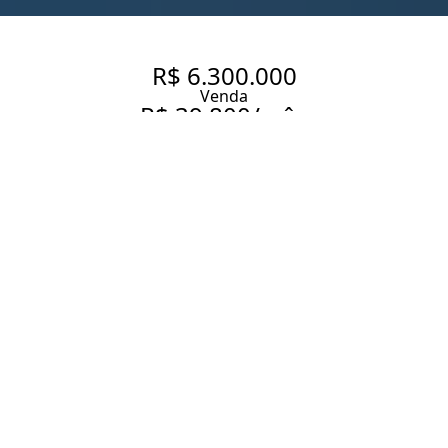
R$ 6.300.000
Venda
R$ 39.800/mês
Aluguel
APARTAMENTO À VENDA OU
PARA ALUGAR NO JARDIM
AMÉRICA, 240 M², 3 QUARTOS
SENDO 2 SUÍTES , 3 VAGAS
DEMARCADAS
240 m² Área útil
240 m² Área total
3 Dormitórios
2 Suítes
5 Banheiros