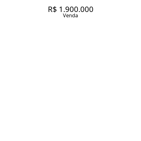
R$ 1.900.000
Venda
APARTAMENTO À VENDA NO
PARAÍSO, 187 M², 4 QUARTOS
SENDO 1 SUÍTES, 1 VAGA
187 m² Área útil
187 m² Área total
4 Dormitórios
1 Suíte
3 Banheiros
1 Vaga
Entrar em contato
Solicitar visita
Código do Imóvel:
LXH2441