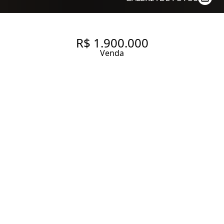
R$ 1.900.000
Venda
APARTAMENTO À VENDA NA
VILA MARIANA, 120 M², 3
QUARTOS SENDO 1 SUÍTE,
TERRAÇO, 2 VAGAS
120 m² Área útil
120 m² Área total
3 Dormitórios
1 Suíte
3 Banheiros
2 Vagas
Entrar em contato