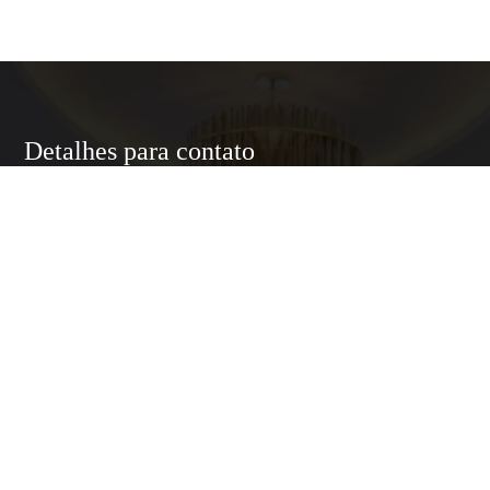
Detalhes para contato
EQUIPE LUXURY HOME
WhatsApp
(11) 95174-5437
E-mail
ANNELUXURYHOMESP@GMAIL.COM
Entre em Contato
Nome
E-mail
Telefone