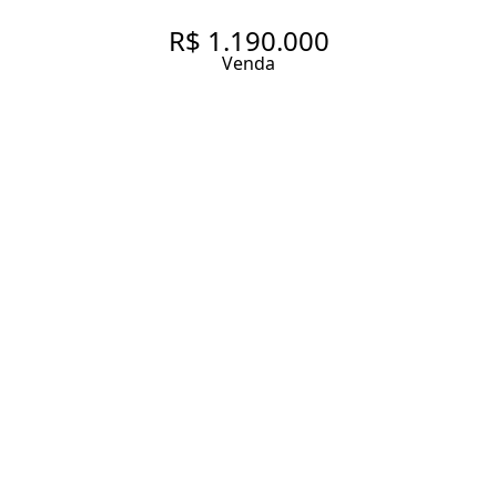
R$ 1.190.000
Venda
APARTAMENTO À VENDA EM
MOEMA, 75 M², 3 QUARTOS
SENDO 1 SUÍTE , 2 VAGAS
75 m² Área útil
75 m² Área total
3 Dormitórios
1 Suíte
2 Banheiros
2 Vagas
Entrar em contato
Solicitar visita
Código do Imóvel:
LXH5789