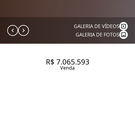
GALERIA DE VÍDEOS
GALERIA DE FOTOS
R$ 7.065.593
Venda
APARTAMENTO À VENDA EM
LANÇAMENTO , 183 M², 3
SUÍTES,3 VAGAS, DEPÓSITO
225.84 m² Área útil
225.84 m² Área total
3 Dormitórios
3 Suítes
5 Banheiros